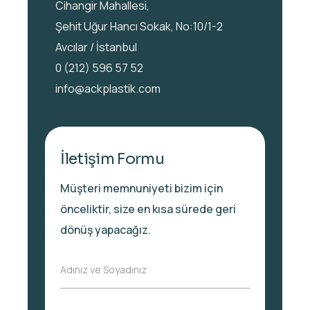
Cihangir Mahallesi,
Şehit Uğur Hancı Sokak, No:10/1-2
Avcılar / İstanbul
0 (212) 596 57 52
info@ackplastik.com
İletişim Formu
Müşteri memnuniyeti bizim için
önceliktir, size en kısa sürede geri
dönüş yapacağız.
A
Adınız ve Soyadınız
d
ı
n