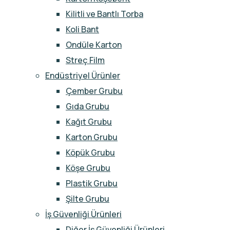
Kilitli ve Bantlı Torba
Koli Bant
Ondüle Karton
Streç Film
Endüstriyel Ürünler
Çember Grubu
Gıda Grubu
Kağıt Grubu
Karton Grubu
Köpük Grubu
Köşe Grubu
Plastik Grubu
Şilte Grubu
İş Güvenliği Ürünleri
Diğer İş Güvenliği Ürünleri