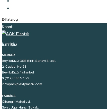
E-Katalog
Kapat
İLETIŞIM
MERKEZ
Beylikdüzü OSB Birlik Sanayi Sitesi,
2. Cadde, No:59
Beylikdüzü / İstanbul
0 (212) 596 57 50
info@ackplastplastik.com
FABRİKA
Cihangir Mahallesi,
Şehit Uğur Hancı Sokak,