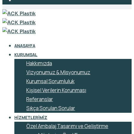
ANASAYFA
KURUMSAL
Hakkımızda
Vizyonumuz & Misyonumuz
Kurumsal Sorumluluk
Kişisel Verilerin Korunması
Referanslar
Sıkça Sorulan Sorular
HIZMETLERIMIZ
Özel Ambalaj Tasarımı ve Geliştirme