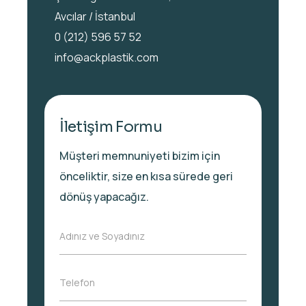
Avcılar / İstanbul
0 (212) 596 57 52
info@ackplastik.com
İletişim Formu
Müşteri memnuniyeti bizim için
önceliktir, size en kısa sürede geri
dönüş yapacağız.
A
Adınız ve Soyadınız
d
ı
n
T
Telefon
ı
e
z